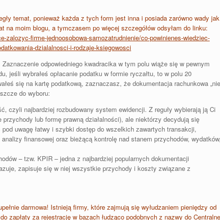
gły temat, ponieważ każda z tych form jest inna i posiada zarówno wady jak
emat na moim blogu, a tymczasem po więcej szczegółów odsyłam do linku:
chce-zalozyc-firme-jednoosobowa-samozatrudnienie/co-powinienes-wiedziec-
datkowania-dzialalnosci-i-rodzaje-ksiegowosci
. Zaznaczenie odpowiedniego kwadracika w tym polu wiąże się w pewnym
u, jeśli wybrałeś opłacanie podatku w formie ryczałtu, to w polu 20
owałeś się na kartę podatkową, zaznaczasz, że dokumentacja rachunkowa „ni
eszcze do wyboru:
, czyli najbardziej rozbudowany system ewidencji. Z reguły wybierają ją Ci
przychody lub formę prawną działalności), ale niektórzy decydują się
c pod uwagę
łatwy i szybki dostęp do wszelkich zawartych transakcji,
 analizy finansowej oraz bieżącą kontrolę nad stanem przychodów, wydatków
odów – tzw. KPIR – jedna z najbardziej popularnych dokumentacji
je, zapisuje się w niej wszystkie przychody i koszty związane z
pełnie darmowa! Istnieją firmy, które zajmują się wyłudzaniem pieniędzy od
 do zapłaty za rejestrację w bazach łudząco podobnych z nazwy do Centralne