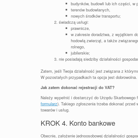
budynków, budowli lub ich części, w pr
terenów budowlanych,
nowych środków transportu;
świadczą usługi:
prawnicze,
w zakresie doradztwa, z wyjątkiem do
hodowlą zwierząt, a także związaneg
rolnego,
jubilerskie;
nie posiadają siedziby działalności gospodar
Zatem, jeśli Twoja działalność jest związana z któr
W pozostałych przypadkach ta opcja jest dobrowolna.
Jak zatem dokonać rejestracji do VAT?
Należy wypełnić i dostarczyć do Urzędu Skarbowego f
formularz
). Takiego zgłoszenia trzeba dokonać przed
towarów i usług.
KROK 4. Konto bankowe
Obecnie, założenie jednoosobowej działalności gospo