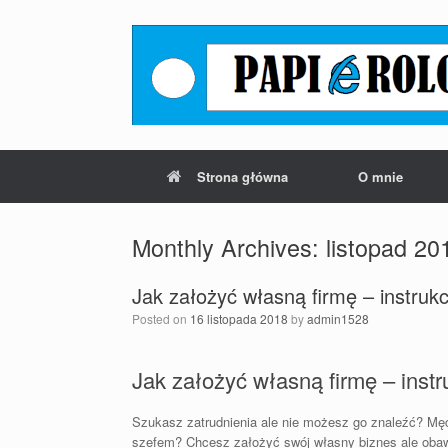
Strona główna
O mnie
Monthly Archives:
listopad 20
Jak założyć własną firmę – instrukc
Posted on
16 listopada 2018
by
admin1528
Jak założyć własną firmę – instr
Szukasz zatrudnienia ale nie możesz go znaleźć? Mę
szefem? Chcesz założyć swój własny biznes ale obawi