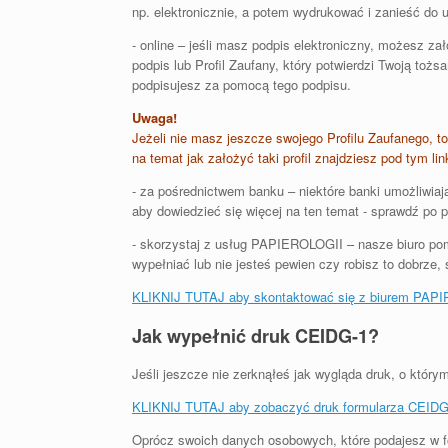
np. elektronicznie, a potem wydrukować i zanieść do 
- online – jeśli masz podpis elektroniczny, możesz z
podpis lub Profil Zaufany, który potwierdzi Twoją toż
podpisujesz za pomocą tego podpisu.
Uwaga!
Jeżeli nie masz jeszcze swojego Profilu Zaufanego, to 
na temat jak założyć taki profil znajdziesz pod tym li
- za pośrednictwem banku – niektóre banki umożliwiaj
aby dowiedzieć się więcej na ten temat - sprawdź po p
- skorzystaj z usług PAPIEROLOGII
– nasze biuro pom
wypełniać lub nie jesteś pewien czy robisz to dobrze,
KLIKNIJ TUTAJ aby skontaktować się z biurem PAP
Jak wypełnić druk CEIDG-1?
Jeśli jeszcze nie zerknąłeś jak wygląda druk, o którym
KLIKNIJ TUTAJ aby zobaczyć druk formularza CEIDG
Oprócz swoich danych osobowych, które podajesz w fo