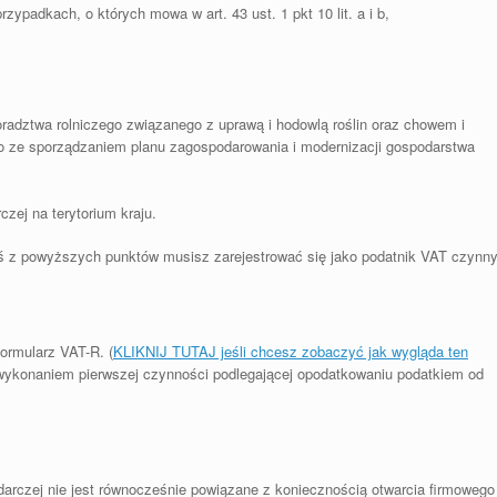
zypadkach, o których mowa w art. 43 ust. 1 pkt 10 lit. a i b,
radztwa rolniczego związanego z uprawą i hodowlą roślin oraz chowem i
o ze sporządzaniem planu zagospodarowania i modernizacji gospodarstwa
czej na terytorium kraju.
ymś z powyższych punktów musisz zarejestrować się jako podatnik VAT czynny
ormularz VAT-R. (
KLIKNIJ TUTAJ jeśli chcesz zobaczyć jak wygląda ten
 wykonaniem pierwszej czynności podlegającej opodatkowaniu podatkiem od
darczej nie jest równocześnie powiązane z koniecznością otwarcia firmowego