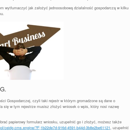
em wytłumaczyć jak założyć jednoosobową działalność gospodarczą w kilku
mu.
DG.
ości Gospodarczej, czyli taki rejestr w którym gromadzone są dane o
ła się w tym rejestrze musisz złożyć wniosek o wpis, który nosi nazwę
rać papierowy formularz wniosku, uzupełnić go i złożyć, możesz także
ov.pl/ceidg.cms.engine/?F;1b22de7d-916d-4591-b44d-3b8e2be61121
, uzupełnić