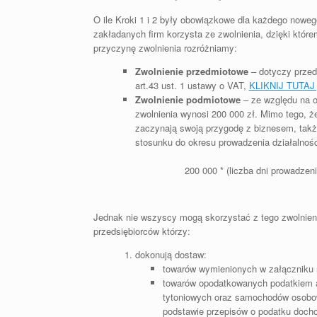
O ile Kroki 1 i 2 były obowiązkowe dla każdego noweg
zakładanych firm korzysta ze zwolnienia, dzięki któr
przyczynę zwolnienia rozróżniamy:
Zwolnienie przedmiotowe
– dotyczy przed
art.43 ust. 1 ustawy o VAT,
KLIKNIJ TUTAJ 
Zwolnienie podmiotowe
– ze względu na ob
zwolnienia wynosi 200 000 zł. Mimo tego, ż
zaczynają swoją przygodę z biznesem, także
stosunku do okresu prowadzenia działalnośc
200 000 * (liczba dni prowadzen
Jednak nie wszyscy mogą skorzystać z tego zwolnienia
przedsiębiorców którzy:
dokonują dostaw:
towarów wymienionych w załączniku n
towarów opodatkowanych podatkiem a
tytoniowych oraz samochodów osobowy
podstawie przepisów o podatku doch