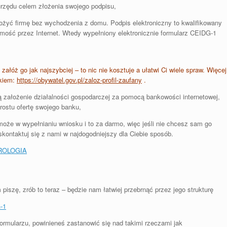
urzędu celem złożenia swojego podpisu,
ałożyć firmę bez wychodzenia z domu. Podpis elektroniczny to kwalifikowany
samość przez Internet. Wtedy wypełniony elektronicznie formularz CEIDG-1
załóż go jak najszybciej – to nic nie kosztuje a ułatwi Ci wiele spraw. Więcej
nkiem:
https://obywatel.gov.pl/zaloz-profil-zaufany
.
ą założenie działalności gospodarczej za pomocą bankowości internetowej,
rostu ofertę swojego banku,
oże w wypełnianiu wniosku i to za darmo, więc jeśli nie chcesz sam go
 skontaktuj się z nami w najdogodniejszy dla Ciebie sposób.
IROLOGIA
 piszę, zrób to teraz – będzie nam łatwiej przebrnąć przez jego strukturę
-1
rmularzu, powinieneś zastanowić się nad takimi rzeczami jak