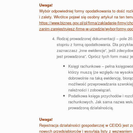
Uwaga!
Wybór odpowiedniej formy opodatkowania to dość rozle
i zalety. Wkrótce pojawi się osobny artykuł na ten t
https://www.biznes.gov.pl/pl/firma/zakladanie-firmy/
zanim-zarejestrujesz-firme-w-urzedzie/wybor-formy-opo
Rodzaj prowadzonej dokumentacji – pole 20
stopniu z formą opodatkowania. Dla przykład
zaznaczasz „inne ewidencje”, jeśli zdecyd
jest prowadzona”. Oprócz tych form masz j
Księgi rachunkowe – pełna księgowość
którzy muszą (ze względu na wysokie 
dobrowolnie na taką ewidencję, biorą
możliwość przeprowadzania szerokiej
należności i zobowiązań.
Podatkowa księga przychodów i rozch
rachunkowych. Jak sama nazwa wskazu
prowadzoną działalnością.
Uwaga!
Rejestracja działalności gospodarczej w CEIDG jest zu
nowych przedsiębiorców i wysyłają listy z wezwaniem