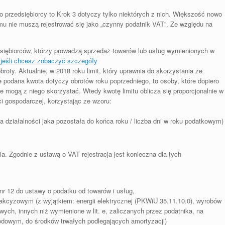
o przedsiębiorcy to Krok 3 dotyczy tylko niektórych z nich. Większość nowo
emu nie muszą rejestrować się jako „czynny podatnik VAT”. Ze względu na
siębiorców, którzy prowadzą sprzedaż towarów lub usług wymienionych w
jeśli chcesz zobaczyć szczegóły
roty. Aktualnie, w 2018 roku limit, który uprawnia do skorzystania ze
e podana kwota dotyczy obrotów roku poprzedniego, to osoby, które dopiero
 mogą z niego skorzystać. Wtedy kwotę limitu oblicza się proporcjonalnie w
i gospodarczej, korzystając ze wzoru:
ia działalności jaka pozostała do końca roku / liczba dni w roku podatkowym)
. Zgodnie z ustawą o VAT rejestracja jest konieczna dla tych
r 12 do ustawy o podatku od towarów i usług,
kcyzowym (z wyjątkiem: energii elektrycznej (PKWiU 35.11.10.0), wyrobów
ch, innych niż wymienione w lit. e, zaliczanych przez podatnika, na
odowym, do środków trwałych podlegających amortyzacji)