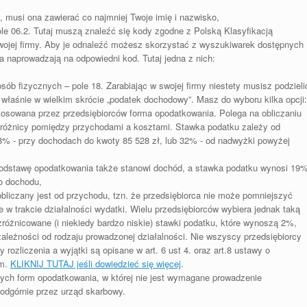
, musi ona zawierać co najmniej Twoje imię i nazwisko,
e 06.2. Tutaj muszą znaleźć się kody zgodne z Polską Klasyfikacją
 Twojej firmy. Aby je odnaleźć możesz skorzystać z wyszukiwarek dostępnych
a naprowadzają na odpowiedni kod. Tutaj jedna z nich:
b fizycznych – pole 18. Zarabiając w swojej firmy niestety musisz podzieli
właśnie w wielkim skrócie „podatek dochodowy”. Masz do wyboru kilka opcji:
tosowana przez przedsiębiorców forma opodatkowania. Polega na obliczaniu
 różnicy pomiędzy przychodami a kosztami. Stawka podatku zależy od
8% - przy dochodach do kwoty 85 528 zł, lub 32% - od nadwyżki powyżej
podstawę opodatkowania także stanowi dochód, a stawka podatku wynosi 19%
o dochodu,
bliczany jest od przychodu, tzn. że przedsiębiorca nie może pomniejszyć
w trakcie działalności wydatki. Wielu przedsiębiorców wybiera jednak taką
różnicowane (i niekiedy bardzo niskie) stawki podatku, które wynoszą 2%,
leżności od rodzaju prowadzonej działalności. Nie wszyscy przedsiębiorcy
 rozliczenia a wyjątki są opisane w art. 6 ust 4. oraz art.8 ustawy o
ym.
KLIKNIJ TUTAJ jeśli dowiedzieć się więcej
.
zych form opodatkowania, w której nie jest wymagane prowadzenie
 odgórnie przez urząd skarbowy.