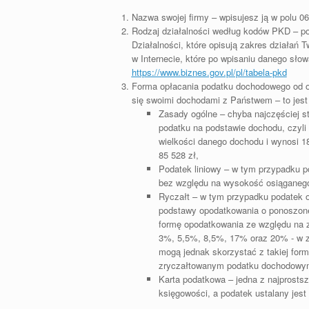
Nazwa swojej firmy – wpisujesz ją w polu 06
Rodzaj działalności według kodów PKD – pol
Działalności, które opisują zakres działań
w Internecie, które po wpisaniu danego słow
https://www.biznes.gov.pl/pl/tabela-pkd
Forma opłacania podatku dochodowego od osó
się swoimi dochodami z Państwem – to jest 
Zasady ogólne – chyba najczęściej s
podatku na podstawie dochodu, czyli
wielkości danego dochodu i wynosi 1
85 528 zł,
Podatek liniowy – w tym przypadku 
bez względu na wysokość osiąganeg
Ryczałt – w tym przypadku podatek o
podstawy opodatkowania o ponoszone 
formę opodatkowania ze względu na z
3%, 5,5%, 8,5%, 17% oraz 20% - w za
mogą jednak skorzystać z takiej formy
zryczałtowanym podatku dochodow
Karta podatkowa – jedna z najprosts
księgowości, a podatek ustalany jest