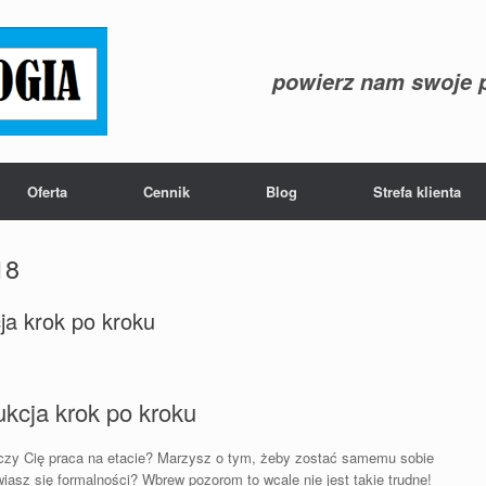
powierz nam swoje p
Oferta
Cennik
Blog
Strefa klienta
18
ja krok po kroku
ukcja krok po kroku
czy Cię praca na etacie? Marzysz o tym, żeby zostać samemu sobie
asz się formalności? Wbrew pozorom to wcale nie jest takie trudne!