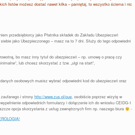
akich listów możesz dostać nawet kilka – pamiętaj, to wszystko ściema i nic
niem przedsiębiorcy jako Płatnika składek do Zakładu Ubezpieczeń
siebie jako Ubezpieczonego – masz na to 7 dni. Służy do tego odpowiedni
drowotną, bo masz inny tytuł do ubezpieczeń – np. umowę o pracę czy
malne”, lub chcesz skorzystać z tzw. „ulgi na start”,
 danych osobowych musisz wybrać odpowiedni kod do ubezpieczeń oraz
 zaufanego i strony
http://www.zus.pl/pue
, osobiście poprzez wizytę w
wypełnienie odpowiednich formularzy i dołączenie ich do wniosku CEIDG-1
 jeszcze opcja skorzystania z usług zewnętrznych firm np. naszego biura
-
IEROLOGIA!